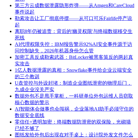
第三方云成数据泄露隐形炸弹——从Amgen和CareCloud
事件说起
勒索攻击让工厂彻底停摆——从可口可乐Fairlife停产说
起
离职8年仍被追责：背后的'幽灵权限'与终端数据移交生
死线
AI代理权限失控：IBM报告警示92%AI安全事件源于访
问控制缺失，2026年机器身份怎么管
加密工具反成勒索武器：BitLocker被黑客策反的两起真
实攻击
1亿人数据泄露的真相：Snowflake事件给企业云端安全
的三个教训
U盘管控与外设封堵：制造企业图纸泄密的物理后门，
九成企业没关严实
数据外包不是甩手掌柜，一科研单位外包运维人员窃取
核心数据的警示
AI智能体会做事也会闯祸，企业落地AI助手必须守住的
数据安全底线
零信任+透明加密：终端数据防泄密的双保险，光砌墙
已经不够了
图纸发给外包后出现在对手桌上：设计院外发文件怎么