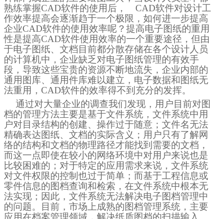
熟练掌握
CAD
软件的使用后，
CAD
软件对设计工
作效率提高会逐渐趋于一个极限，如何进一步提高
企业
CAD
软件的使用效率呢？提高电子图纸的重用
性是提高
CAD
软件使用效率的一个重要途径，但由
于电子图纸、文档目前都分散存储在各个设计人员
的计算机中，企业缺乏对电子图纸管理的有效手
段，导致这些宝贵的资源不断地流失，企业内部的
通用图库、通用件库难以建立，电子数据和图纸无
法重用，
CAD
软件的效率得不到充分的发挥。
通过对大量企业的调查我们发现，用户目前对图
档的管理方法主要是基于文件系统，文件系统中用
户对目录结构的创建、操作过于随意；文件名无法
精确表达图纸、文档的实际含义；用户只有了解网
络的结构和文档的物理路径才能找到需要的文档，
而这一点即使在较小的网络环境中对用户来说也是
比较困难的；对于特定的应用需求来说，文件系统
对文件权限的控制也过于简单；而基于工程信息或
零件信息的图档查询和检索，在文件系统中根本无
法实现；因此，文件系统无法解决电子图档管理中
的问题。目前，市场上成熟的图档管理系统，主要
应用在档案管理领域，解决纸质图档的扫描输入、