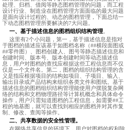
处理、归档、借阅等静态图档管理的问题，而工程
设计行业、制造业在图档管理方面面临的最大问题
是面向设计过程的、动态的图档管理，下面总结一
下动态图档管理所要解决的
7
大问题。
一、基于描述信息的图档组织结构管理
。
这里有
2
个小问题，第一，基于描述信息是指对
于图档的描述应该基于如图档名称（
##
横段面图或
##
零件图）、图档创建人、图号等静态描述信息和
创建时间、版本号、版本创建时间等动态描述信
息，用户对图档的查找应根据这些工程信息而不仅
仅是一个文件名。第二，图档的组织结构管理的含
义是指应根据项目的结构如项目、子项目、输入、
输出目录或产品结构来组织各类文件和图纸。基于
描述信息的图档组织结构管理能使用户摆脱复杂网
络的结构和文档物理路径等计算机概念和具体命令
操作，用户只需知道图档的工程信息，如需要
##
工
程的地基图，就可以查找到相应的图档并对其作复
制、修改、查阅等操作。
二、共享数据的安全性管理。
在网络共享信息的环境下，用户对图档的权利除