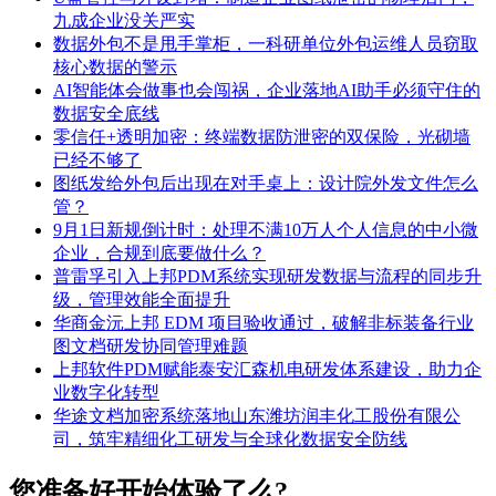
九成企业没关严实
数据外包不是甩手掌柜，一科研单位外包运维人员窃取
核心数据的警示
AI智能体会做事也会闯祸，企业落地AI助手必须守住的
数据安全底线
零信任+透明加密：终端数据防泄密的双保险，光砌墙
已经不够了
图纸发给外包后出现在对手桌上：设计院外发文件怎么
管？
9月1日新规倒计时：处理不满10万人个人信息的中小微
企业，合规到底要做什么？
普雷孚引入上邦PDM系统实现研发数据与流程的同步升
级，管理效能全面提升
华商金沅上邦 EDM 项目验收通过，破解非标装备行业
图文档研发协同管理难题
上邦软件PDM赋能泰安汇森机电研发体系建设，助力企
业数字化转型
华途文档加密系统落地山东潍坊润丰化工股份有限公
司，筑牢精细化工研发与全球化数据安全防线
您准备好开始体验了么?