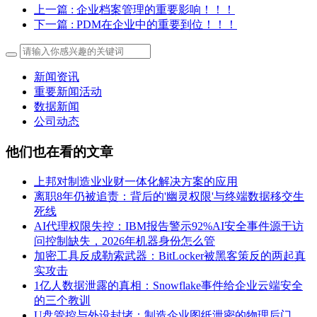
上一篇
: 企业档案管理的重要影响！！！
下一篇
: PDM在企业中的重要到位！！！
新闻资讯
重要新闻活动
数据新闻
公司动态
他们也在看的文章
上邦对制造业业财一体化解决方案的应用
离职8年仍被追责：背后的'幽灵权限'与终端数据移交生
死线
AI代理权限失控：IBM报告警示92%AI安全事件源于访
问控制缺失，2026年机器身份怎么管
加密工具反成勒索武器：BitLocker被黑客策反的两起真
实攻击
1亿人数据泄露的真相：Snowflake事件给企业云端安全
的三个教训
U盘管控与外设封堵：制造企业图纸泄密的物理后门，