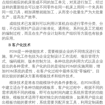
点组织相应的机床形成不同的加工单元，对其进行加工，经过
这样的重新组合可以使不同零件在同一机床上用同一个夹具和
同一组刀具，稍加调整就能加工，从而变小批量生产为大批量
生产，提高生产效率。
成组技术已发展到可以利用计算机自动进行零件分类、分
组，不仅应用到产品设计标准化、通用化、系列化及工艺规程
的编制过程，而且在生产作业计划和生产组织等方面也有较多
的应用。
B
客户化技术
PDM
是一种使能技术，需要根据企业的不同情况进行实
施。客户化工作包括为企业定制设计工作流程、项目管理方
式、编码规则、版本控制方法、各种信息的利用方式以及企业
提出的各种需求。客户化的目的是缩短
PDM
的实施周期，增
加
PDM
系统的柔性，在客户化过程中最终实现
“
零编程
”
。目
前比较好的解决方案有模板技术和组件技术。
模块技术是将各功能模块中的条件参数化。在
PDM
系统
中建立适合于各种功能的模板库，客户化过程中，根据不同的
需求调用不同的模板，即可在短时间内建立系统所需求的功能
模块。模板技术适用于相对独立的功能模块，如果用户提出超
出模板功能的要求时，系统需要另配开发工具，利用定制函数