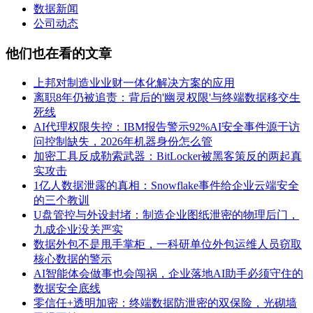
数据新闻
公司动态
他们也在看的文章
上邦对制造业业财一体化解决方案的应用
离职8年仍被追责：背后的'幽灵权限'与终端数据移交生
死线
AI代理权限失控：IBM报告警示92%AI安全事件源于访
问控制缺失，2026年机器身份怎么管
加密工具反成勒索武器：BitLocker被黑客策反的两起真
实攻击
1亿人数据泄露的真相：Snowflake事件给企业云端安全
的三个教训
U盘管控与外设封堵：制造企业图纸泄密的物理后门，
九成企业没关严实
数据外包不是甩手掌柜，一科研单位外包运维人员窃取
核心数据的警示
AI智能体会做事也会闯祸，企业落地AI助手必须守住的
数据安全底线
零信任+透明加密：终端数据防泄密的双保险，光砌墙