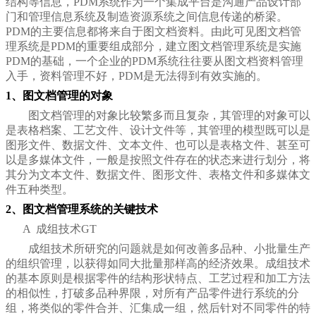
结构等信息，
PDM
系统作为一个集成平台是沟通产品设计部
门和管理信息系统及制造资源系统之间信息传递的桥梁。
PDM
的主要信息都将来自于图文档资料。由此可见图文档管
理系统是
PDM
的重要组成部分，建立图文档管理系统是实施
PDM
的基础，一个企业的
PDM
系统往往要从图文档资料管理
入手，资料管理不好，
PDM
是无法得到有效实施的。
1
、图文档管理的对象
图文档管理的对象比较繁多而且复杂，其管理的对象可以
是表格档案、工艺文件、设计文件等，其管理的模型既可以是
图形文件、数据文件、文本文件、也可以是表格文件、甚至可
以是多媒体文件，一般是按照文件存在的状态来进行划分，将
其分为文本文件、数据文件、图形文件、表格文件和多媒体文
件五种类型。
2
、图文档管理系统的关键技术
A
成组技术
GT
成组技术所研究的问题就是如何改善多品种、小批量生产
的组织管理，以获得如同大批量那样高的经济效果。成组技术
的基本原则是根据零件的结构形状特点、工艺过程和加工方法
的相似性，打破多品种界限，对所有产品零件进行系统的分
组，将类似的零件合并、汇集成一组，然后针对不同零件的特