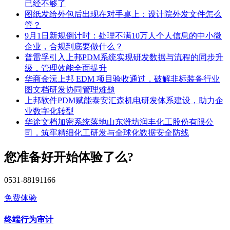
已经不够了
图纸发给外包后出现在对手桌上：设计院外发文件怎么
管？
9月1日新规倒计时：处理不满10万人个人信息的中小微
企业，合规到底要做什么？
普雷孚引入上邦PDM系统实现研发数据与流程的同步升
级，管理效能全面提升
华商金沅上邦 EDM 项目验收通过，破解非标装备行业
图文档研发协同管理难题
上邦软件PDM赋能泰安汇森机电研发体系建设，助力企
业数字化转型
华途文档加密系统落地山东潍坊润丰化工股份有限公
司，筑牢精细化工研发与全球化数据安全防线
您准备好开始体验了么?
0531-88191166
免费体验
终端行为审计