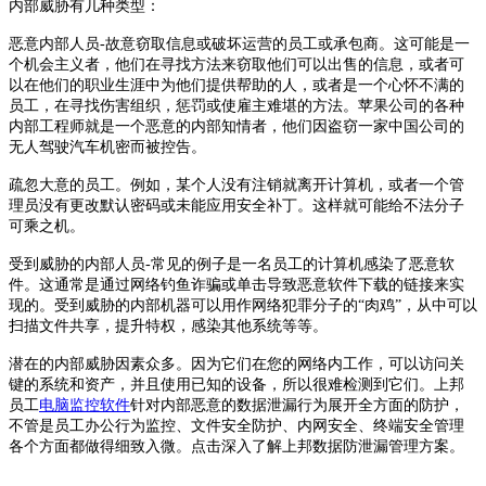
内部威胁有几种类型：
恶意内部人员-故意窃取信息或破坏运营的员工或承包商。这可能是一
个机会主义者，他们在寻找方法来窃取他们可以出售的信息，或者可
以在他们的职业生涯中为他们提供帮助的人，或者是一个心怀不满的
员工，在寻找伤害组织，惩罚或使雇主难堪的方法。苹果公司的各种
内部工程师就是一个恶意的内部知情者，他们因盗窃一家中国公司的
无人驾驶汽车机密而被控告。
疏忽大意的员工。例如，某个人没有注销就离开计算机，或者一个管
理员没有更改默认密码或未能应用安全补丁。这样就可能给不法分子
可乘之机。
受到威胁的内部人员-常见的例子是一名员工的计算机感染了恶意软
件。这通常是通过网络钓鱼诈骗或单击导致恶意软件下载的链接来实
现的。受到威胁的内部机器可以用作网络犯罪分子的“肉鸡”，从中可以
扫描文件共享，提升特权，感染其他系统等等。
潜在的内部威胁因素众多。因为它们在您的网络内工作，可以访问关
键的系统和资产，并且使用已知的设备，所以很难检测到它们。上邦
员工
电脑监控软件
针对内部恶意的数据泄漏行为展开全方面的防护，
不管是员工办公行为监控、文件安全防护、内网安全、终端安全管理
各个方面都做得细致入微。点击深入了解上邦数据防泄漏管理方案。