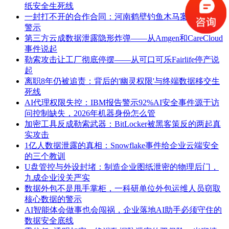
纸安全生死线
一封打不开的合作合同：河南鹤壁钓鱼木马案给企业的
警示
第三方云成数据泄露隐形炸弹——从Amgen和CareCloud
事件说起
勒索攻击让工厂彻底停摆——从可口可乐Fairlife停产说
起
离职8年仍被追责：背后的'幽灵权限'与终端数据移交生
死线
AI代理权限失控：IBM报告警示92%AI安全事件源于访
问控制缺失，2026年机器身份怎么管
加密工具反成勒索武器：BitLocker被黑客策反的两起真
实攻击
1亿人数据泄露的真相：Snowflake事件给企业云端安全
的三个教训
U盘管控与外设封堵：制造企业图纸泄密的物理后门，
九成企业没关严实
数据外包不是甩手掌柜，一科研单位外包运维人员窃取
核心数据的警示
AI智能体会做事也会闯祸，企业落地AI助手必须守住的
数据安全底线