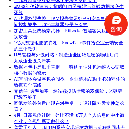
上邦对制造业业财一体化解决方案的应用
离职8年仍被追责：背后的'幽灵权限'与终端数据移交生
死线
AI代理权限失控：IBM报告警示92%AI安全事件源于访
问控制缺失，2026年机器身份怎么管
加密工具反成勒索武器：BitLocker被黑客策反的两起真
实攻击
1亿人数据泄露的真相：Snowflake事件给企业云端安全
的三个教训
U盘管控与外设封堵：制造企业图纸泄密的物理后门，
九成企业没关严实
数据外包不是甩手掌柜，一科研单位外包运维人员窃取
核心数据的警示
AI智能体会做事也会闯祸，企业落地AI助手必须守住的
数据安全底线
零信任+透明加密：终端数据防泄密的双保险，光砌墙
已经不够了
图纸发给外包后出现在对手桌上：设计院外发文件怎么
管？
9月1日新规倒计时：处理不满10万人个人信息的中小微
企业，合规到底要做什么？
普雷孚引入上邦PDM系统实现研发数据与流程的同步升