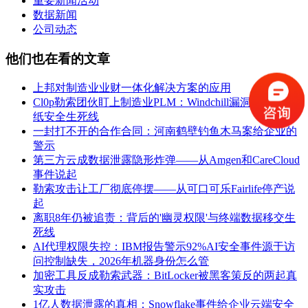
重要新闻活动
数据新闻
公司动态
他们也在看的文章
上邦对制造业业财一体化解决方案的应用
Cl0p勒索团伙盯上制造业PLM：Windchill漏洞背后的图
纸安全生死线
一封打不开的合作合同：河南鹤壁钓鱼木马案给企业的
警示
第三方云成数据泄露隐形炸弹——从Amgen和CareCloud
事件说起
勒索攻击让工厂彻底停摆——从可口可乐Fairlife停产说
起
离职8年仍被追责：背后的'幽灵权限'与终端数据移交生
死线
AI代理权限失控：IBM报告警示92%AI安全事件源于访
问控制缺失，2026年机器身份怎么管
加密工具反成勒索武器：BitLocker被黑客策反的两起真
实攻击
1亿人数据泄露的真相：Snowflake事件给企业云端安全