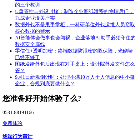
的三个教训
U盘管控与外设封堵：制造企业图纸泄密的物理后门，
九成企业没关严实
数据外包不是甩手掌柜，一科研单位外包运维人员窃取
核心数据的警示
AI智能体会做事也会闯祸，企业落地AI助手必须守住的
数据安全底线
零信任+透明加密：终端数据防泄密的双保险，光砌墙
已经不够了
图纸发给外包后出现在对手桌上：设计院外发文件怎么
管？
9月1日新规倒计时：处理不满10万人个人信息的中小微
企业，合规到底要做什么？
您准备好开始体验了么?
0531-88191166
免费体验
终端行为审计