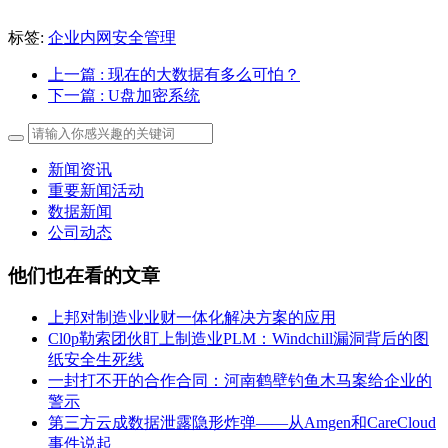
标签:
企业内网安全管理
上一篇
: 现在的大数据有多么可怕？
下一篇
: U盘加密系统
新闻资讯
重要新闻活动
数据新闻
公司动态
他们也在看的文章
上邦对制造业业财一体化解决方案的应用
Cl0p勒索团伙盯上制造业PLM：Windchill漏洞背后的图
纸安全生死线
一封打不开的合作合同：河南鹤壁钓鱼木马案给企业的
警示
第三方云成数据泄露隐形炸弹——从Amgen和CareCloud
事件说起