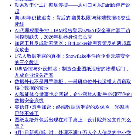
勒索攻击让工厂彻底停摆——从可口可乐Fairlife停产说
起
离职8年仍被追责：背后的'幽灵权限'与终端数据移交生
死线
AI代理权限失控：IBM报告警示92%AI安全事件源于访
问控制缺失，2026年机器身份怎么管
加密工具反成勒索武器：BitLocker被黑客策反的两起真
实攻击
1亿人数据泄露的真相：Snowflake事件给企业云端安全
的三个教训
U盘管控与外设封堵：制造企业图纸泄密的物理后门，
九成企业没关严实
数据外包不是甩手掌柜，一科研单位外包运维人员窃取
核心数据的警示
AI智能体会做事也会闯祸，企业落地AI助手必须守住的
数据安全底线
零信任+透明加密：终端数据防泄密的双保险，光砌墙
已经不够了
图纸发给外包后出现在对手桌上：设计院外发文件怎么
管？
9月1日新规倒计时：处理不满10万人个人信息的中小微