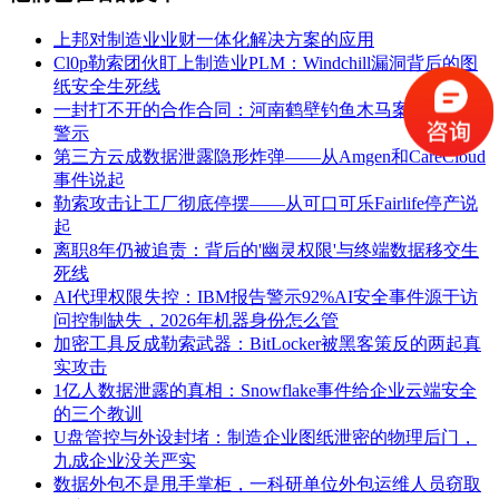
上邦对制造业业财一体化解决方案的应用
Cl0p勒索团伙盯上制造业PLM：Windchill漏洞背后的图
纸安全生死线
一封打不开的合作合同：河南鹤壁钓鱼木马案给企业的
警示
第三方云成数据泄露隐形炸弹——从Amgen和CareCloud
事件说起
勒索攻击让工厂彻底停摆——从可口可乐Fairlife停产说
起
离职8年仍被追责：背后的'幽灵权限'与终端数据移交生
死线
AI代理权限失控：IBM报告警示92%AI安全事件源于访
问控制缺失，2026年机器身份怎么管
加密工具反成勒索武器：BitLocker被黑客策反的两起真
实攻击
1亿人数据泄露的真相：Snowflake事件给企业云端安全
的三个教训
U盘管控与外设封堵：制造企业图纸泄密的物理后门，
九成企业没关严实
数据外包不是甩手掌柜，一科研单位外包运维人员窃取