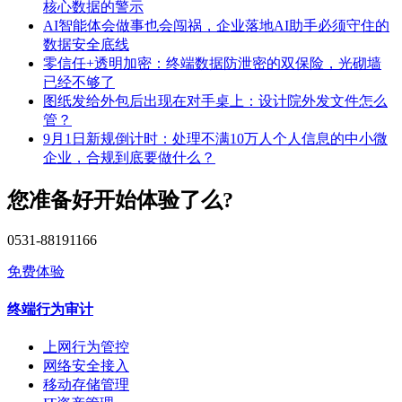
核心数据的警示
AI智能体会做事也会闯祸，企业落地AI助手必须守住的
数据安全底线
零信任+透明加密：终端数据防泄密的双保险，光砌墙
已经不够了
图纸发给外包后出现在对手桌上：设计院外发文件怎么
管？
9月1日新规倒计时：处理不满10万人个人信息的中小微
企业，合规到底要做什么？
您准备好开始体验了么?
0531-88191166
免费体验
终端行为审计
上网行为管控
网络安全接入
移动存储管理