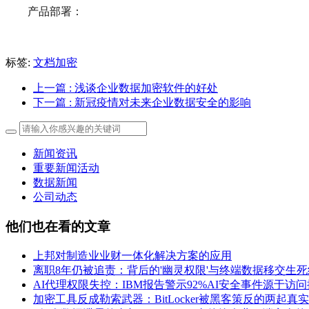
产品部署：
标签:
文档加密
上一篇
: 浅谈企业数据加密软件的好处
下一篇
: 新冠疫情对未来企业数据安全的影响
新闻资讯
重要新闻活动
数据新闻
公司动态
他们也在看的文章
上邦对制造业业财一体化解决方案的应用
离职8年仍被追责：背后的'幽灵权限'与终端数据移交生死
AI代理权限失控：IBM报告警示92%AI安全事件源于访
加密工具反成勒索武器：BitLocker被黑客策反的两起真