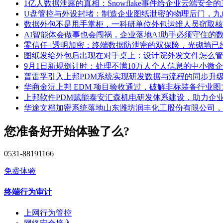
1亿人数据泄露的真相：Snowflake事件给企业云端安全
U盘管控与外设封堵：制造企业图纸泄密的物理后门，九
数据外包不是甩手掌柜，一科研单位外包运维人员窃取核
AI智能体会做事也会闯祸，企业落地AI助手必须守住的
零信任+透明加密：终端数据防泄密的双保险，光砌墙已
图纸发给外包后出现在对手桌上：设计院外发文件怎么管
9月1日新规倒计时：处理不满10万人个人信息的中小微
普雷孚引入上邦PDM系统实现研发数据与流程的同步升
华商金沅上邦 EDM 项目验收通过，破解非标装备行业
上邦软件PDM赋能泰安汇森机电研发体系建设，助力企
华途文档加密系统落地山东潍坊润丰化工股份有限公司，
您准备好开始体验了么?
0531-88191166
免费体验
终端行为审计
上网行为管控