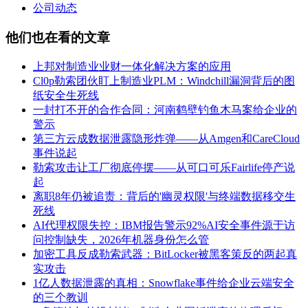
公司动态
他们也在看的文章
上邦对制造业业财一体化解决方案的应用
Cl0p勒索团伙盯上制造业PLM：Windchill漏洞背后的图
纸安全生死线
一封打不开的合作合同：河南鹤壁钓鱼木马案给企业的
警示
第三方云成数据泄露隐形炸弹——从Amgen和CareCloud
事件说起
勒索攻击让工厂彻底停摆——从可口可乐Fairlife停产说
起
离职8年仍被追责：背后的'幽灵权限'与终端数据移交生
死线
AI代理权限失控：IBM报告警示92%AI安全事件源于访
问控制缺失，2026年机器身份怎么管
加密工具反成勒索武器：BitLocker被黑客策反的两起真
实攻击
1亿人数据泄露的真相：Snowflake事件给企业云端安全
的三个教训