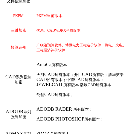
文件强制加密
PKPM
PKPM当前版本
三维
加密
优易、
CADWDRX
当前版本
广联达预算软件、博微电力工程造价软件、热电、火电、
预算造价
工程经济评价软件
AutoCa
所有版本
CAD
CAD
天河
所有版本；开目
所有版；清华英泰
CAD
系列强制
CAD
CAD
所有版本；中望
所有版本；
加密
JEWELCAD
所有版本
浩辰CAD所有版本
CAD
尧创
所有版本。
ADODB RADER
所有版本；
ADODB
系列
强制加密
ADODB PHOTOSHOP
所有版本；
3DMAX
3DMAX
系列
所有版本