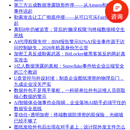
第三方云成数据泄露隐形炸弹——从Amgen和CareCloud
事件说起
勒索攻击让工厂彻底停摆——从可口可乐Fairlife停产说
起
离职8年仍被追责：背后的'幽灵权限'与终端数据移交生
死线
AI代理权限失控：IBM报告警示92%AI安全事件源于访
问控制缺失，2026年机器身份怎么管
加密工具反成勒索武器：BitLocker被黑客策反的两起真
实攻击
1亿人数据泄露的真相：Snowflake事件给企业云端安全
的三个教训
U盘管控与外设封堵：制造企业图纸泄密的物理后门，
九成企业没关严实
数据外包不是甩手掌柜，一科研单位外包运维人员窃取
核心数据的警示
AI智能体会做事也会闯祸，企业落地AI助手必须守住的
数据安全底线
零信任+透明加密：终端数据防泄密的双保险，光砌墙
已经不够了
图纸发给外包后出现在对手桌上：设计院外发文件怎么