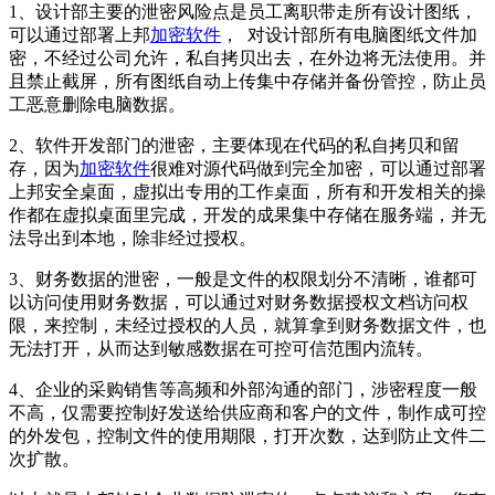
1、设计部主要的泄密风险点是员工离职带走所有设计图纸，
可以通过部署上邦
加密软件
， 对设计部所有电脑图纸文件加
密，不经过公司允许，私自拷贝出去，在外边将无法使用。并
且禁止截屏，所有图纸自动上传集中存储并备份管控，防止员
工恶意删除电脑数据。
2、软件开发部门的泄密，主要体现在代码的私自拷贝和留
存，因为
加密软件
很难对源代码做到完全加密，可以通过部署
上邦安全桌面，虚拟出专用的工作桌面，所有和开发相关的操
作都在虚拟桌面里完成，开发的成果集中存储在服务端，并无
法导出到本地，除非经过授权。
3、财务数据的泄密，一般是文件的权限划分不清晰，谁都可
以访问使用财务数据，可以通过对财务数据授权文档访问权
限，来控制，未经过授权的人员，就算拿到财务数据文件，也
无法打开，从而达到敏感数据在可控可信范围内流转。
4、企业的采购销售等高频和外部沟通的部门，涉密程度一般
不高，仅需要控制好发送给供应商和客户的文件，制作成可控
的外发包，控制文件的使用期限，打开次数，达到防止文件二
次扩散。