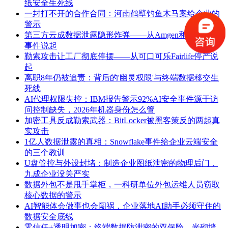
纸安全生死线
一封打不开的合作合同：河南鹤壁钓鱼木马案给企业的
警示
第三方云成数据泄露隐形炸弹——从Amgen和CareCloud
事件说起
勒索攻击让工厂彻底停摆——从可口可乐Fairlife停产说
起
离职8年仍被追责：背后的'幽灵权限'与终端数据移交生
死线
AI代理权限失控：IBM报告警示92%AI安全事件源于访
问控制缺失，2026年机器身份怎么管
加密工具反成勒索武器：BitLocker被黑客策反的两起真
实攻击
1亿人数据泄露的真相：Snowflake事件给企业云端安全
的三个教训
U盘管控与外设封堵：制造企业图纸泄密的物理后门，
九成企业没关严实
数据外包不是甩手掌柜，一科研单位外包运维人员窃取
核心数据的警示
AI智能体会做事也会闯祸，企业落地AI助手必须守住的
数据安全底线
零信任+透明加密：终端数据防泄密的双保险，光砌墙