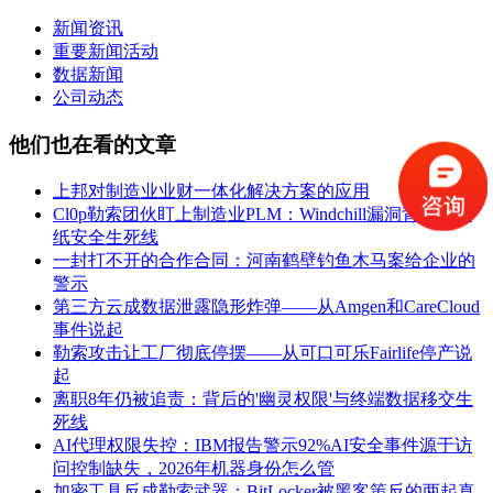
新闻资讯
重要新闻活动
数据新闻
公司动态
他们也在看的文章
上邦对制造业业财一体化解决方案的应用
Cl0p勒索团伙盯上制造业PLM：Windchill漏洞背后的图
纸安全生死线
一封打不开的合作合同：河南鹤壁钓鱼木马案给企业的
警示
第三方云成数据泄露隐形炸弹——从Amgen和CareCloud
事件说起
勒索攻击让工厂彻底停摆——从可口可乐Fairlife停产说
起
离职8年仍被追责：背后的'幽灵权限'与终端数据移交生
死线
AI代理权限失控：IBM报告警示92%AI安全事件源于访
问控制缺失，2026年机器身份怎么管
加密工具反成勒索武器：BitLocker被黑客策反的两起真