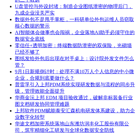
U盘管控与外设封堵：制造企业图纸泄密的物理后门，
九成企业没关严实
数据外包不是甩手掌柜，一科研单位外包运维人员窃取
核心数据的警示
AI智能体会做事也会闯祸，企业落地AI助手必须守住的
数据安全底线
零信任+透明加密：终端数据防泄密的双保险，光砌墙
已经不够了
图纸发给外包后出现在对手桌上：设计院外发文件怎么
管？
9月1日新规倒计时：处理不满10万人个人信息的中小微
企业，合规到底要做什么？
普雷孚引入上邦PDM系统实现研发数据与流程的同步升
级，管理效能全面提升
华商金沅上邦 EDM 项目验收通过，破解非标装备行业
图文档研发协同管理难题
上邦软件PDM赋能泰安汇森机电研发体系建设，助力企
业数字化转型
华途文档加密系统落地山东潍坊润丰化工股份有限公
司，筑牢精细化工研发与全球化数据安全防线