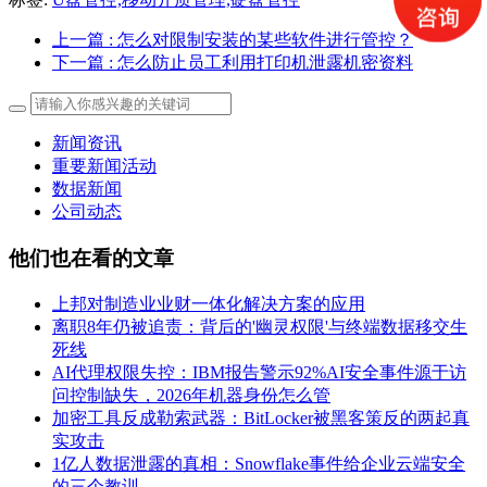
上一篇
: 怎么对限制安装的某些软件进行管控？
下一篇
: 怎么防止员工利用打印机泄露机密资料
新闻资讯
重要新闻活动
数据新闻
公司动态
他们也在看的文章
上邦对制造业业财一体化解决方案的应用
离职8年仍被追责：背后的'幽灵权限'与终端数据移交生
死线
AI代理权限失控：IBM报告警示92%AI安全事件源于访
问控制缺失，2026年机器身份怎么管
加密工具反成勒索武器：BitLocker被黑客策反的两起真
实攻击
1亿人数据泄露的真相：Snowflake事件给企业云端安全
的三个教训