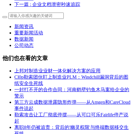
下一篇
: 企业文档泄密秒速追踪
新闻资讯
重要新闻活动
数据新闻
公司动态
他们也在看的文章
上邦对制造业业财一体化解决方案的应用
Cl0p勒索团伙盯上制造业PLM：Windchill漏洞背后的图
纸安全生死线
一封打不开的合作合同：河南鹤壁钓鱼木马案给企业的
警示
第三方云成数据泄露隐形炸弹——从Amgen和CareCloud
事件说起
勒索攻击让工厂彻底停摆——从可口可乐Fairlife停产说
起
离职8年仍被追责：背后的'幽灵权限'与终端数据移交生
死线