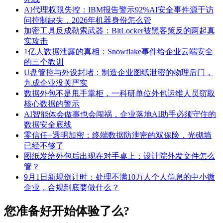
AI代理权限失控：IBM报告警示92%AI安全事件源于访
问控制缺失，2026年机器身份怎么管
加密工具反成勒索武器：BitLocker被黑客策反的两起真
实攻击
1亿人数据泄露的真相：Snowflake事件给企业云端安全
的三个教训
U盘管控与外设封堵：制造企业图纸泄密的物理后门，
九成企业没关严实
数据外包不是甩手掌柜，一科研单位外包运维人员窃取
核心数据的警示
AI智能体会做事也会闯祸，企业落地AI助手必须守住的
数据安全底线
零信任+透明加密：终端数据防泄密的双保险，光砌墙
已经不够了
图纸发给外包后出现在对手桌上：设计院外发文件怎么
管？
9月1日新规倒计时：处理不满10万人个人信息的中小微
企业，合规到底要做什么？
您准备好开始体验了么?