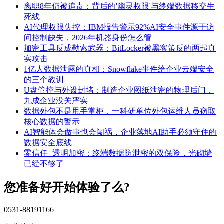
离职8年仍被追责：背后的'幽灵权限'与终端数据移交生
死线
AI代理权限失控：IBM报告警示92%AI安全事件源于访
问控制缺失，2026年机器身份怎么管
加密工具反成勒索武器：BitLocker被黑客策反的两起真
实攻击
1亿人数据泄露的真相：Snowflake事件给企业云端安全
的三个教训
U盘管控与外设封堵：制造企业图纸泄密的物理后门，
九成企业没关严实
数据外包不是甩手掌柜，一科研单位外包运维人员窃取
核心数据的警示
AI智能体会做事也会闯祸，企业落地AI助手必须守住的
数据安全底线
零信任+透明加密：终端数据防泄密的双保险，光砌墙
已经不够了
您准备好开始体验了么?
0531-88191166