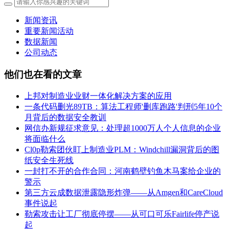
新闻资讯
重要新闻活动
数据新闻
公司动态
他们也在看的文章
上邦对制造业业财一体化解决方案的应用
一条代码删光89TB：算法工程师'删库跑路'判刑5年10个
月背后的数据安全教训
网信办新规征求意见：处理超1000万人个人信息的企业
将面临什么
Cl0p勒索团伙盯上制造业PLM：Windchill漏洞背后的图
纸安全生死线
一封打不开的合作合同：河南鹤壁钓鱼木马案给企业的
警示
第三方云成数据泄露隐形炸弹——从Amgen和CareCloud
事件说起
勒索攻击让工厂彻底停摆——从可口可乐Fairlife停产说
起