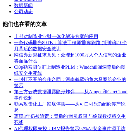
数据新闻
公司动态
他们也在看的文章
上邦对制造业业财一体化解决方案的应用
一条代码删光89TB：算法工程师'删库跑路'判刑5年10个
月背后的数据安全教训
网信办新规征求意见：处理超1000万人个人信息的企业
将面临什么
Cl0p勒索团伙盯上制造业PLM：Windchill漏洞背后的图
纸安全生死线
一封打不开的合作合同：河南鹤壁钓鱼木马案给企业的
警示
第三方云成数据泄露隐形炸弹——从Amgen和CareCloud
事件说起
勒索攻击让工厂彻底停摆——从可口可乐Fairlife停产说
起
离职8年仍被追责：背后的'幽灵权限'与终端数据移交生
死线
AI代理权限失控：IBM报告警示92%AI安全事件源于访