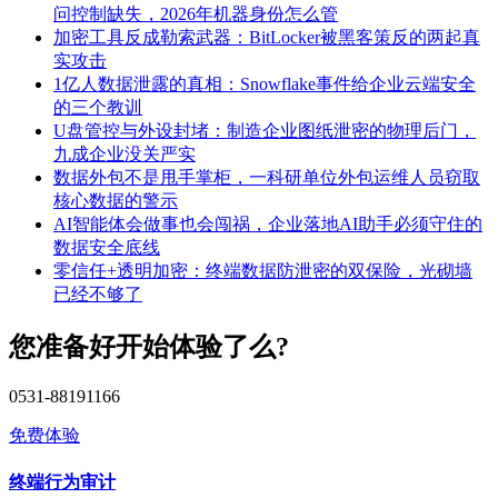
问控制缺失，2026年机器身份怎么管
加密工具反成勒索武器：BitLocker被黑客策反的两起真
实攻击
1亿人数据泄露的真相：Snowflake事件给企业云端安全
的三个教训
U盘管控与外设封堵：制造企业图纸泄密的物理后门，
九成企业没关严实
数据外包不是甩手掌柜，一科研单位外包运维人员窃取
核心数据的警示
AI智能体会做事也会闯祸，企业落地AI助手必须守住的
数据安全底线
零信任+透明加密：终端数据防泄密的双保险，光砌墙
已经不够了
您准备好开始体验了么?
0531-88191166
免费体验
终端行为审计