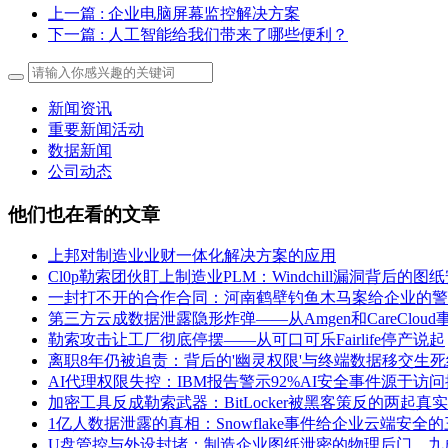
上一篇
: 企业电脑屏幕监控解决方案
下一篇
: 人工智能给我们带来了哪些便利？
新闻资讯
重要新闻活动
数据新闻
公司动态
他们也在看的文章
上邦对制造业业财一体化解决方案的应用
Cl0p勒索团伙盯上制造业PLM：Windchill漏洞背后的
一封打不开的合作合同：河南鹤壁钓鱼木马案给企业的警
第三方云成数据泄露隐形炸弹——从Amgen和CareClou
勒索攻击让工厂彻底停摆——从可口可乐Fairlife停产说起
离职8年仍被追责：背后的'幽灵权限'与终端数据移交生死
AI代理权限失控：IBM报告警示92%AI安全事件源于访
加密工具反成勒索武器：BitLocker被黑客策反的两起真
1亿人数据泄露的真相：Snowflake事件给企业云端安全
U盘管控与外设封堵：制造企业图纸泄密的物理后门，九