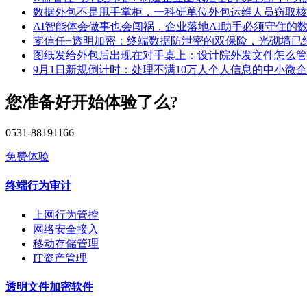
数据外包不是甩手掌柜，一科研单位外包运维人员窃取核
AI智能体会做事也会闯祸，企业落地AI助手必须守住的
零信任+透明加密：终端数据防泄密的双保险，光砌墙已
图纸发给外包后出现在对手桌上：设计院外发文件怎么管
9月1日新规倒计时：处理不满10万人个人信息的中小微
您准备好开始体验了么?
0531-88191166
免费体验
终端行为审计
上网行为管控
网络安全接入
移动存储管理
IT资产管理
透明文件加密软件