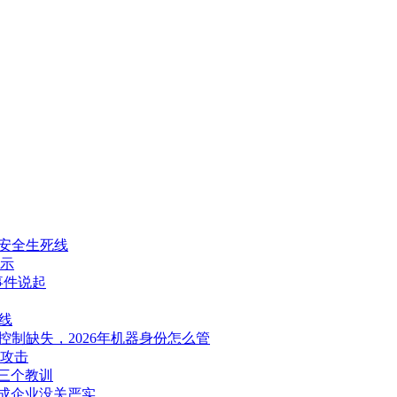
图纸安全生死线
示
d事件说起
线
问控制缺失，2026年机器身份怎么管
实攻击
的三个教训
成企业没关严实