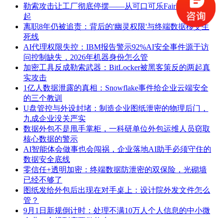
勒索攻击让工厂彻底停摆——从可口可乐Fairlife停产说
起
离职8年仍被追责：背后的'幽灵权限'与终端数据移交生
死线
AI代理权限失控：IBM报告警示92%AI安全事件源于访
问控制缺失，2026年机器身份怎么管
加密工具反成勒索武器：BitLocker被黑客策反的两起真
实攻击
1亿人数据泄露的真相：Snowflake事件给企业云端安全
的三个教训
U盘管控与外设封堵：制造企业图纸泄密的物理后门，
九成企业没关严实
数据外包不是甩手掌柜，一科研单位外包运维人员窃取
核心数据的警示
AI智能体会做事也会闯祸，企业落地AI助手必须守住的
数据安全底线
零信任+透明加密：终端数据防泄密的双保险，光砌墙
已经不够了
图纸发给外包后出现在对手桌上：设计院外发文件怎么
管？
9月1日新规倒计时：处理不满10万人个人信息的中小微