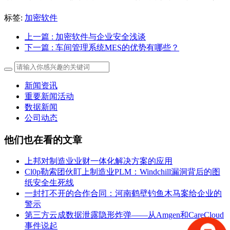
标签:
加密软件
上一篇
: 加密软件与企业安全浅谈
下一篇
: 车间管理系统MES的优势有哪些？
新闻资讯
重要新闻活动
数据新闻
公司动态
他们也在看的文章
上邦对制造业业财一体化解决方案的应用
Cl0p勒索团伙盯上制造业PLM：Windchill漏洞背后的图
纸安全生死线
一封打不开的合作合同：河南鹤壁钓鱼木马案给企业的
警示
第三方云成数据泄露隐形炸弹——从Amgen和CareCloud
事件说起