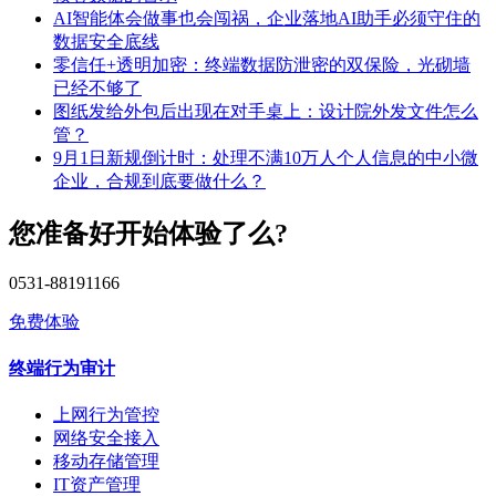
AI智能体会做事也会闯祸，企业落地AI助手必须守住的
数据安全底线
零信任+透明加密：终端数据防泄密的双保险，光砌墙
已经不够了
图纸发给外包后出现在对手桌上：设计院外发文件怎么
管？
9月1日新规倒计时：处理不满10万人个人信息的中小微
企业，合规到底要做什么？
您准备好开始体验了么?
0531-88191166
免费体验
终端行为审计
上网行为管控
网络安全接入
移动存储管理
IT资产管理