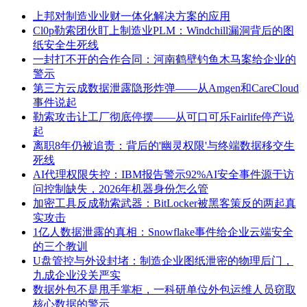
上邦对制造业业财一体化解决方案的应用
Cl0p勒索团伙盯上制造业PLM：Windchill漏洞背后的图
纸安全生死线
一封打不开的合作合同：河南鹤壁钓鱼木马案给企业的
警示
第三方云成数据泄露隐形炸弹——从Amgen和CareCloud
事件说起
勒索攻击让工厂彻底停摆——从可口可乐Fairlife停产说
起
离职8年仍被追责：背后的'幽灵权限'与终端数据移交生
死线
AI代理权限失控：IBM报告警示92%AI安全事件源于访
问控制缺失，2026年机器身份怎么管
加密工具反成勒索武器：BitLocker被黑客策反的两起真
实攻击
1亿人数据泄露的真相：Snowflake事件给企业云端安全
的三个教训
U盘管控与外设封堵：制造企业图纸泄密的物理后门，
九成企业没关严实
数据外包不是甩手掌柜，一科研单位外包运维人员窃取
核心数据的警示