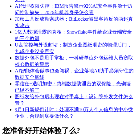
AI代理权限失控：IBM报告警示92%AI安全事件源于访
问控制缺失，2026年机器身份怎么管
加密工具反成勒索武器：BitLocker被黑客策反的两起真
实攻击
1亿人数据泄露的真相：Snowflake事件给企业云端安全
的三个教训
U盘管控与外设封堵：制造企业图纸泄密的物理后门，
九成企业没关严实
数据外包不是甩手掌柜，一科研单位外包运维人员窃取
核心数据的警示
AI智能体会做事也会闯祸，企业落地AI助手必须守住的
数据安全底线
零信任+透明加密：终端数据防泄密的双保险，光砌墙
已经不够了
图纸发给外包后出现在对手桌上：设计院外发文件怎么
管？
9月1日新规倒计时：处理不满10万人个人信息的中小微
企业，合规到底要做什么？
您准备好开始体验了么?