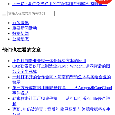
下一篇
: 盘点免费好用的CRM销售管理软件有哪些。
新闻资讯
重要新闻活动
数据新闻
公司动态
他们也在看的文章
上邦对制造业业财一体化解决方案的应用
Cl0p勒索团伙盯上制造业PLM：Windchill漏洞背后的图
纸安全生死线
一封打不开的合作合同：河南鹤壁钓鱼木马案给企业的
警示
第三方云成数据泄露隐形炸弹——从Amgen和CareCloud
事件说起
勒索攻击让工厂彻底停摆——从可口可乐Fairlife停产说
起
离职8年仍被追责：背后的'幽灵权限'与终端数据移交生
死线