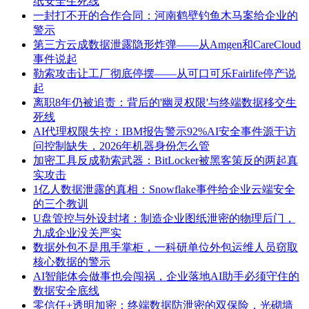
纸安全生死线
一封打不开的合作合同：河南鹤壁钓鱼木马案给企业的
警示
第三方云成数据泄露隐形炸弹——从Amgen和CareCloud
事件说起
勒索攻击让工厂彻底停摆——从可口可乐Fairlife停产说
起
离职8年仍被追责：背后的'幽灵权限'与终端数据移交生
死线
AI代理权限失控：IBM报告警示92%AI安全事件源于访
问控制缺失，2026年机器身份怎么管
加密工具反成勒索武器：BitLocker被黑客策反的两起真
实攻击
1亿人数据泄露的真相：Snowflake事件给企业云端安全
的三个教训
U盘管控与外设封堵：制造企业图纸泄密的物理后门，
九成企业没关严实
数据外包不是甩手掌柜，一科研单位外包运维人员窃取
核心数据的警示
AI智能体会做事也会闯祸，企业落地AI助手必须守住的
数据安全底线
零信任+透明加密：终端数据防泄密的双保险，光砌墙