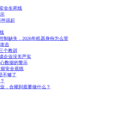
图纸安全生死线
示
d事件说起
线
问控制缺失，2026年机器身份怎么管
实攻击
的三个教训
成企业没关严实
心数据的警示
数据安全底线
经不够了
？
企业，合规到底要做什么？