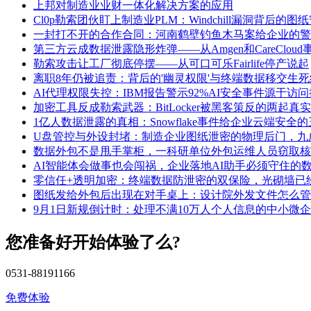
上邦对制造业业财一体化解决方案的应用
Cl0p勒索团伙盯上制造业PLM：Windchill漏洞背后的
一封打不开的合作合同：河南鹤壁钓鱼木马案给企业的警
第三方云成数据泄露隐形炸弹——从Amgen和CareClou
勒索攻击让工厂彻底停摆——从可口可乐Fairlife停产说起
离职8年仍被追责：背后的'幽灵权限'与终端数据移交生死
AI代理权限失控：IBM报告警示92%AI安全事件源于访
加密工具反成勒索武器：BitLocker被黑客策反的两起真
1亿人数据泄露的真相：Snowflake事件给企业云端安全
U盘管控与外设封堵：制造企业图纸泄密的物理后门，九
数据外包不是甩手掌柜，一科研单位外包运维人员窃取核
AI智能体会做事也会闯祸，企业落地AI助手必须守住的
零信任+透明加密：终端数据防泄密的双保险，光砌墙已
图纸发给外包后出现在对手桌上：设计院外发文件怎么管
9月1日新规倒计时：处理不满10万人个人信息的中小微
您准备好开始体验了么?
0531-88191166
免费体验