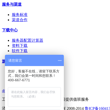
服务与渠道
服务标准
渠道合作
下载中心
服务器配置计算器
资料下载
软件下载
请您留言
旗下网站
您好，客服不在线，请留下联系方
dsm知识库
式，我们会第一时间和您联系！
上邦-三品PLM
400-667-6771
上邦技术社区
4006676771
工作日 8:30--17:30 周六及部分节假日提供值班服务
济南上邦电子科技有限公司 版权所有 2008-2014
鲁ICP备16041