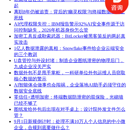
起
离职8年仍被追责：背后的'幽灵权限'与终端数据移交生
死线
AI代理权限失控：IBM报告警示92%AI安全事件源于访
问控制缺失，2026年机器身份怎么管
加密工具反成勒索武器：BitLocker被黑客策反的两起真
实攻击
1亿人数据泄露的真相：Snowflake事件给企业云端安全
的三个教训
U盘管控与外设封堵：制造企业图纸泄密的物理后门，
九成企业没关严实
数据外包不是甩手掌柜，一科研单位外包运维人员窃取
核心数据的警示
AI智能体会做事也会闯祸，企业落地AI助手必须守住的
数据安全底线
零信任+透明加密：终端数据防泄密的双保险，光砌墙
已经不够了
图纸发给外包后出现在对手桌上：设计院外发文件怎么
管？
9月1日新规倒计时：处理不满10万人个人信息的中小微
企业，合规到底要做什么？