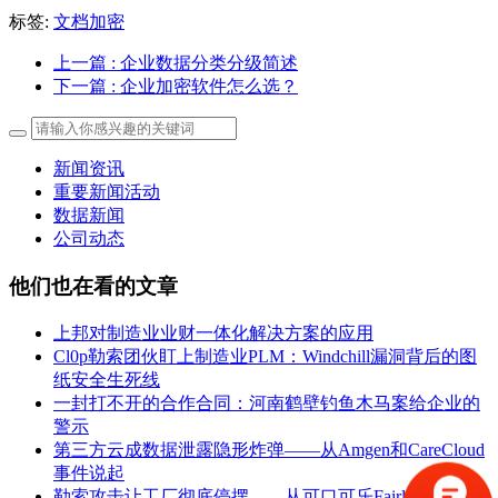
标签:
文档加密
上一篇
: 企业数据分类分级简述
下一篇
: 企业加密软件怎么选？
新闻资讯
重要新闻活动
数据新闻
公司动态
他们也在看的文章
上邦对制造业业财一体化解决方案的应用
Cl0p勒索团伙盯上制造业PLM：Windchill漏洞背后的图
纸安全生死线
一封打不开的合作合同：河南鹤壁钓鱼木马案给企业的
警示
第三方云成数据泄露隐形炸弹——从Amgen和CareCloud
事件说起
勒索攻击让工厂彻底停摆——从可口可乐Fairlife停产说