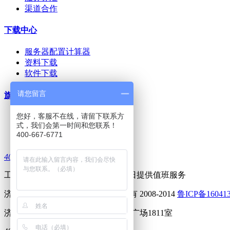
渠道合作
下载中心
服务器配置计算器
资料下载
软件下载
请您留言
旗下网站
您好，客服不在线，请留下联系方
dsm知识库
式，我们会第一时间和您联系！
上邦-三品PLM
400-667-6771
上邦技术社区
4006676771
工作日 8:30--17:30 周六及部分节假日提供值班服务
济南上邦电子科技有限公司 版权所有 2008-2014
鲁ICP备16041
济南市历下区解放路112号正大时代广场1811室