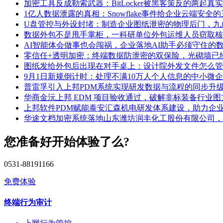
加密工具反成勒索武器：BitLocker被黑客策反的两起真
1亿人数据泄露的真相：Snowflake事件给企业云端安全
U盘管控与外设封堵：制造企业图纸泄密的物理后门，九
数据外包不是甩手掌柜，一科研单位外包运维人员窃取核
AI智能体会做事也会闯祸，企业落地AI助手必须守住的
零信任+透明加密：终端数据防泄密的双保险，光砌墙已
图纸发给外包后出现在对手桌上：设计院外发文件怎么管
9月1日新规倒计时：处理不满10万人个人信息的中小微
普雷孚引入上邦PDM系统实现研发数据与流程的同步升
华商金沅上邦 EDM 项目验收通过，破解非标装备行业
上邦软件PDM赋能泰安汇森机电研发体系建设，助力企
华途文档加密系统落地山东潍坊润丰化工股份有限公司，
您准备好开始体验了么?
0531-88191166
免费体验
终端行为审计