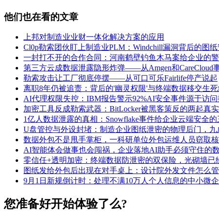
他们也在看的文章
上邦对制造业业财一体化解决方案的应用
Cl0p勒索团伙盯上制造业PLM：Windchill漏洞背后的
一封打不开的合作合同：河南鹤壁钓鱼木马案给企业的警
第三方云成数据泄露隐形炸弹——从Amgen和CareClou
勒索攻击让工厂彻底停摆——从可口可乐Fairlife停产说起
离职8年仍被追责：背后的'幽灵权限'与终端数据移交生死
AI代理权限失控：IBM报告警示92%AI安全事件源于访
加密工具反成勒索武器：BitLocker被黑客策反的两起真
1亿人数据泄露的真相：Snowflake事件给企业云端安全
U盘管控与外设封堵：制造企业图纸泄密的物理后门，九
数据外包不是甩手掌柜，一科研单位外包运维人员窃取核
AI智能体会做事也会闯祸，企业落地AI助手必须守住的
零信任+透明加密：终端数据防泄密的双保险，光砌墙已
图纸发给外包后出现在对手桌上：设计院外发文件怎么管
9月1日新规倒计时：处理不满10万人个人信息的中小微
您准备好开始体验了么?