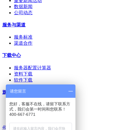
重要新闻活动
数据新闻
公司动态
服务与渠道
服务标准
渠道合作
下载中心
服务器配置计算器
资料下载
软件下载
请您留言
旗下网站
您好，客服不在线，请留下联系方
dsm知识库
式，我们会第一时间和您联系！
上邦-三品PLM
400-667-6771
上邦技术社区
4006676771