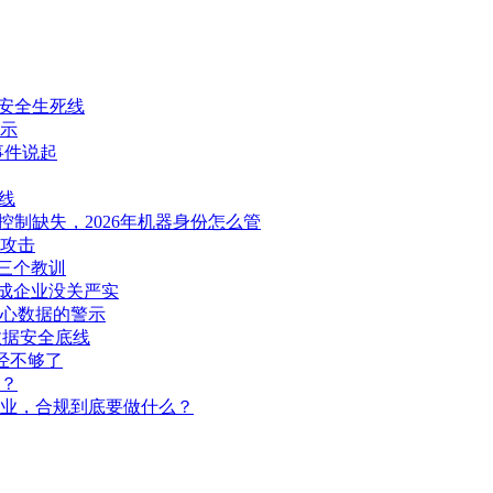
图纸安全生死线
示
d事件说起
线
问控制缺失，2026年机器身份怎么管
实攻击
的三个教训
成企业没关严实
心数据的警示
数据安全底线
经不够了
？
企业，合规到底要做什么？