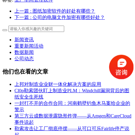
上一篇
: 图纸加密软件的好处有哪些？
下一篇
: 公司的电脑文件加密有哪些好处？
新闻资讯
重要新闻活动
数据新闻
公司动态
他们也在看的文章
上邦对制造业业财一体化解决方案的应用
Cl0p勒索团伙盯上制造业PLM：Windchill漏洞背后的图
纸安全生死线
一封打不开的合作合同：河南鹤壁钓鱼木马案给企业的
警示
第三方云成数据泄露隐形炸弹——从Amgen和CareCloud
事件说起
勒索攻击让工厂彻底停摆——从可口可乐Fairlife停产说
起