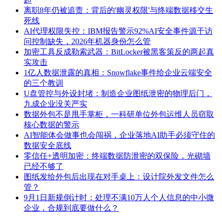
离职8年仍被追责：背后的'幽灵权限'与终端数据移交生
死线
AI代理权限失控：IBM报告警示92%AI安全事件源于访
问控制缺失，2026年机器身份怎么管
加密工具反成勒索武器：BitLocker被黑客策反的两起真
实攻击
1亿人数据泄露的真相：Snowflake事件给企业云端安全
的三个教训
U盘管控与外设封堵：制造企业图纸泄密的物理后门，
九成企业没关严实
数据外包不是甩手掌柜，一科研单位外包运维人员窃取
核心数据的警示
AI智能体会做事也会闯祸，企业落地AI助手必须守住的
数据安全底线
零信任+透明加密：终端数据防泄密的双保险，光砌墙
已经不够了
图纸发给外包后出现在对手桌上：设计院外发文件怎么
管？
9月1日新规倒计时：处理不满10万人个人信息的中小微
企业，合规到底要做什么？