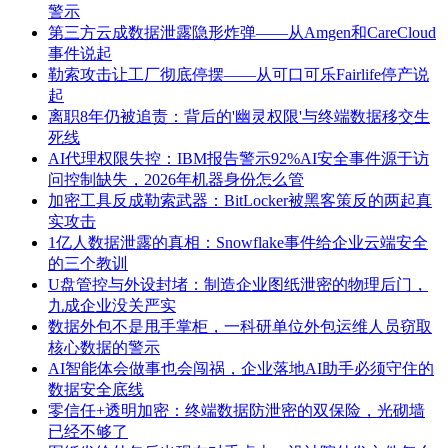
警示
第三方云成数据泄露隐形炸弹——从Amgen和CareCloud
事件说起
勒索攻击让工厂彻底停摆——从可口可乐Fairlife停产说
起
离职8年仍被追责：背后的'幽灵权限'与终端数据移交生
死线
AI代理权限失控：IBM报告警示92%AI安全事件源于访
问控制缺失，2026年机器身份怎么管
加密工具反成勒索武器：BitLocker被黑客策反的两起真
实攻击
1亿人数据泄露的真相：Snowflake事件给企业云端安全
的三个教训
U盘管控与外设封堵：制造企业图纸泄密的物理后门，
九成企业没关严实
数据外包不是甩手掌柜，一科研单位外包运维人员窃取
核心数据的警示
AI智能体会做事也会闯祸，企业落地AI助手必须守住的
数据安全底线
零信任+透明加密：终端数据防泄密的双保险，光砌墙
已经不够了