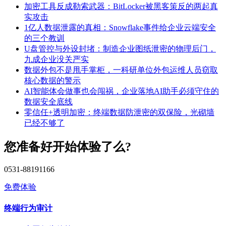
加密工具反成勒索武器：BitLocker被黑客策反的两起真
实攻击
1亿人数据泄露的真相：Snowflake事件给企业云端安全
的三个教训
U盘管控与外设封堵：制造企业图纸泄密的物理后门，
九成企业没关严实
数据外包不是甩手掌柜，一科研单位外包运维人员窃取
核心数据的警示
AI智能体会做事也会闯祸，企业落地AI助手必须守住的
数据安全底线
零信任+透明加密：终端数据防泄密的双保险，光砌墙
已经不够了
您准备好开始体验了么?
0531-88191166
免费体验
终端行为审计