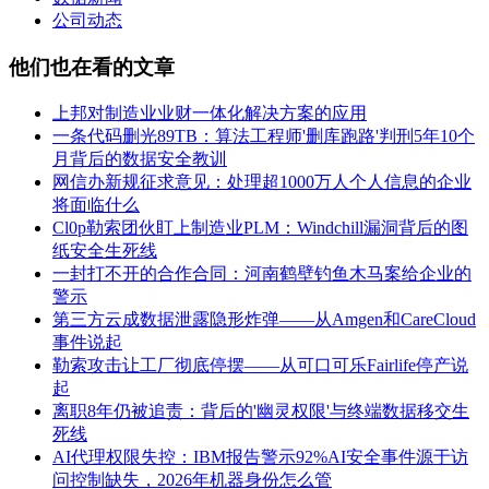
公司动态
他们也在看的文章
上邦对制造业业财一体化解决方案的应用
一条代码删光89TB：算法工程师'删库跑路'判刑5年10个
月背后的数据安全教训
网信办新规征求意见：处理超1000万人个人信息的企业
将面临什么
Cl0p勒索团伙盯上制造业PLM：Windchill漏洞背后的图
纸安全生死线
一封打不开的合作合同：河南鹤壁钓鱼木马案给企业的
警示
第三方云成数据泄露隐形炸弹——从Amgen和CareCloud
事件说起
勒索攻击让工厂彻底停摆——从可口可乐Fairlife停产说
起
离职8年仍被追责：背后的'幽灵权限'与终端数据移交生
死线
AI代理权限失控：IBM报告警示92%AI安全事件源于访
问控制缺失，2026年机器身份怎么管