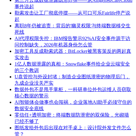
第三方云成数据泄露隐形炸弹——从Amgen和CareCloud
事件说起
勒索攻击让工厂彻底停摆——从可口可乐Fairlife停产说
起
离职8年仍被追责：背后的'幽灵权限'与终端数据移交生
死线
AI代理权限失控：IBM报告警示92%AI安全事件源于访
问控制缺失，2026年机器身份怎么管
加密工具反成勒索武器：BitLocker被黑客策反的两起真
实攻击
1亿人数据泄露的真相：Snowflake事件给企业云端安全
的三个教训
U盘管控与外设封堵：制造企业图纸泄密的物理后门，
九成企业没关严实
数据外包不是甩手掌柜，一科研单位外包运维人员窃取
核心数据的警示
AI智能体会做事也会闯祸，企业落地AI助手必须守住的
数据安全底线
零信任+透明加密：终端数据防泄密的双保险，光砌墙
已经不够了
图纸发给外包后出现在对手桌上：设计院外发文件怎么
管？