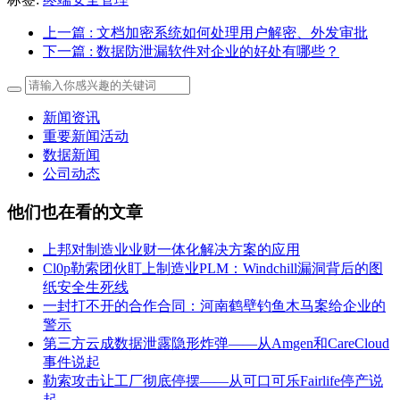
上一篇
: 文档加密系统如何处理用户解密、外发审批
下一篇
: 数据防泄漏软件对企业的好处有哪些？
新闻资讯
重要新闻活动
数据新闻
公司动态
他们也在看的文章
上邦对制造业业财一体化解决方案的应用
Cl0p勒索团伙盯上制造业PLM：Windchill漏洞背后的图
纸安全生死线
一封打不开的合作合同：河南鹤壁钓鱼木马案给企业的
警示
第三方云成数据泄露隐形炸弹——从Amgen和CareCloud
事件说起
勒索攻击让工厂彻底停摆——从可口可乐Fairlife停产说
起