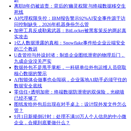
离职8年仍被追责：背后的'幽灵权限'与终端数据移交生
死线
AI代理权限失控：IBM报告警示92%AI安全事件源于访
问控制缺失，2026年机器身份怎么管
加密工具反成勒索武器：BitLocker被黑客策反的两起真
实攻击
1亿人数据泄露的真相：Snowflake事件给企业云端安全
的三个教训
U盘管控与外设封堵：制造企业图纸泄密的物理后门，
九成企业没关严实
数据外包不是甩手掌柜，一科研单位外包运维人员窃取
核心数据的警示
AI智能体会做事也会闯祸，企业落地AI助手必须守住的
数据安全底线
零信任+透明加密：终端数据防泄密的双保险，光砌墙
已经不够了
图纸发给外包后出现在对手桌上：设计院外发文件怎么
管？
9月1日新规倒计时：处理不满10万人个人信息的中小微
企业，合规到底要做什么？