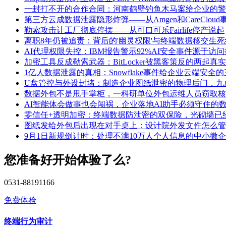
一封打不开的合作合同：河南鹤壁钓鱼木马案给企业的警
第三方云成数据泄露隐形炸弹——从Amgen和CareClou
勒索攻击让工厂彻底停摆——从可口可乐Fairlife停产说起
离职8年仍被追责：背后的'幽灵权限'与终端数据移交生死
AI代理权限失控：IBM报告警示92%AI安全事件源于访
加密工具反成勒索武器：BitLocker被黑客策反的两起真
1亿人数据泄露的真相：Snowflake事件给企业云端安全
U盘管控与外设封堵：制造企业图纸泄密的物理后门，九
数据外包不是甩手掌柜，一科研单位外包运维人员窃取核
AI智能体会做事也会闯祸，企业落地AI助手必须守住的
零信任+透明加密：终端数据防泄密的双保险，光砌墙已
图纸发给外包后出现在对手桌上：设计院外发文件怎么管
9月1日新规倒计时：处理不满10万人个人信息的中小微
您准备好开始体验了么?
0531-88191166
免费体验
终端行为审计