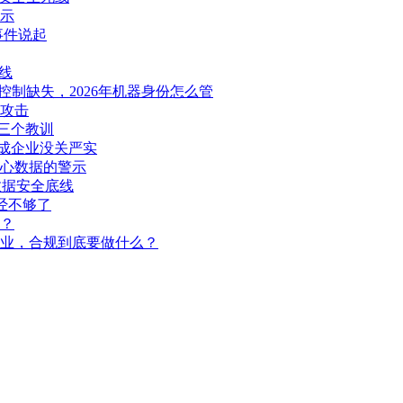
示
d事件说起
线
问控制缺失，2026年机器身份怎么管
实攻击
的三个教训
成企业没关严实
心数据的警示
数据安全底线
经不够了
？
企业，合规到底要做什么？