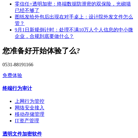
零信任+透明加密：终端数据防泄密的双保险，光砌墙
已经不够了
图纸发给外包后出现在对手桌上：设计院外发文件怎么
管？
9月1日新规倒计时：处理不满10万人个人信息的中小微
企业，合规到底要做什么？
您准备好开始体验了么?
0531-88191166
免费体验
终端行为审计
上网行为管控
网络安全接入
移动存储管理
IT资产管理
透明文件加密软件