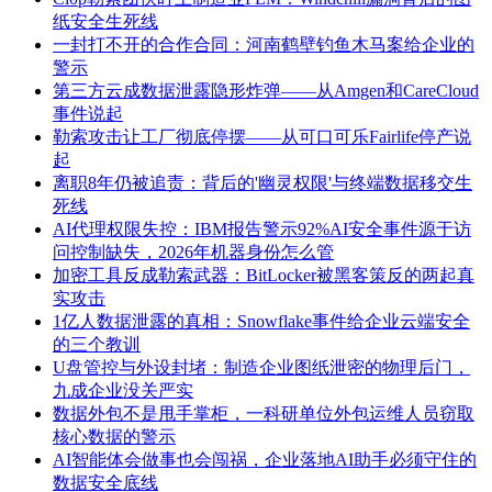
纸安全生死线
一封打不开的合作合同：河南鹤壁钓鱼木马案给企业的
警示
第三方云成数据泄露隐形炸弹——从Amgen和CareCloud
事件说起
勒索攻击让工厂彻底停摆——从可口可乐Fairlife停产说
起
离职8年仍被追责：背后的'幽灵权限'与终端数据移交生
死线
AI代理权限失控：IBM报告警示92%AI安全事件源于访
问控制缺失，2026年机器身份怎么管
加密工具反成勒索武器：BitLocker被黑客策反的两起真
实攻击
1亿人数据泄露的真相：Snowflake事件给企业云端安全
的三个教训
U盘管控与外设封堵：制造企业图纸泄密的物理后门，
九成企业没关严实
数据外包不是甩手掌柜，一科研单位外包运维人员窃取
核心数据的警示
AI智能体会做事也会闯祸，企业落地AI助手必须守住的
数据安全底线