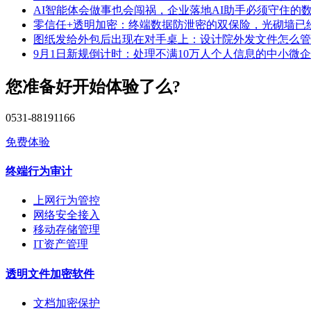
AI智能体会做事也会闯祸，企业落地AI助手必须守住的
零信任+透明加密：终端数据防泄密的双保险，光砌墙已
图纸发给外包后出现在对手桌上：设计院外发文件怎么管
9月1日新规倒计时：处理不满10万人个人信息的中小微
您准备好开始体验了么?
0531-88191166
免费体验
终端行为审计
上网行为管控
网络安全接入
移动存储管理
IT资产管理
透明文件加密软件
文档加密保护