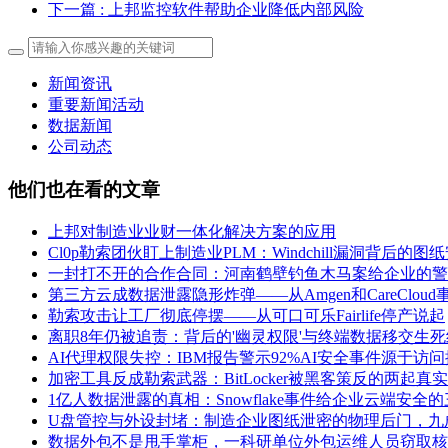
下一篇
: 上邦监控软件帮助企业降低内部风险
新闻资讯
重要新闻活动
数据新闻
公司动态
他们也在看的文章
上邦对制造业业财一体化解决方案的应用
Cl0p勒索团伙盯上制造业PLM：Windchill漏洞背后的
一封打不开的合作合同：河南鹤壁钓鱼木马案给企业的警
第三方云成数据泄露隐形炸弹——从Amgen和CareClou
勒索攻击让工厂彻底停摆——从可口可乐Fairlife停产说起
离职8年仍被追责：背后的'幽灵权限'与终端数据移交生死
AI代理权限失控：IBM报告警示92%AI安全事件源于访
加密工具反成勒索武器：BitLocker被黑客策反的两起真
1亿人数据泄露的真相：Snowflake事件给企业云端安全
U盘管控与外设封堵：制造企业图纸泄密的物理后门，九
数据外包不是甩手掌柜，一科研单位外包运维人员窃取核