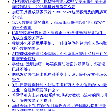
AI代理权限失控：IBM报告警示92%AI安全事件源于访
问控制缺失，2026年机器身份怎么管
加密工具反成勒索武器：BitLocker被黑客策反的两起真
实攻击
1亿人数据泄露的真相：Snowflake事件给企业云端安全
的三个教训
U盘管控与外设封堵：制造企业图纸泄密的物理后门，
九成企业没关严实
数据外包不是甩手掌柜，一科研单位外包运维人员窃取
核心数据的警示
AI智能体会做事也会闯祸，企业落地AI助手必须守住的
数据安全底线
零信任+透明加密：终端数据防泄密的双保险，光砌墙
已经不够了
图纸发给外包后出现在对手桌上：设计院外发文件怎么
管？
9月1日新规倒计时：处理不满10万人个人信息的中小微
企业，合规到底要做什么？
普雷孚引入上邦PDM系统实现研发数据与流程的同步升
级，管理效能全面提升
华商金沅上邦 EDM 项目验收通过，破解非标装备行业
图文档研发协同管理难题