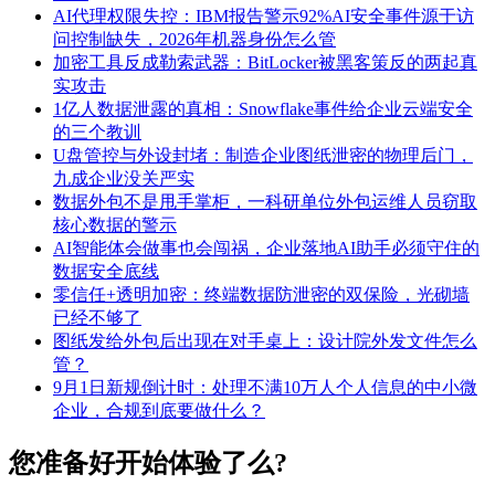
AI代理权限失控：IBM报告警示92%AI安全事件源于访
问控制缺失，2026年机器身份怎么管
加密工具反成勒索武器：BitLocker被黑客策反的两起真
实攻击
1亿人数据泄露的真相：Snowflake事件给企业云端安全
的三个教训
U盘管控与外设封堵：制造企业图纸泄密的物理后门，
九成企业没关严实
数据外包不是甩手掌柜，一科研单位外包运维人员窃取
核心数据的警示
AI智能体会做事也会闯祸，企业落地AI助手必须守住的
数据安全底线
零信任+透明加密：终端数据防泄密的双保险，光砌墙
已经不够了
图纸发给外包后出现在对手桌上：设计院外发文件怎么
管？
9月1日新规倒计时：处理不满10万人个人信息的中小微
企业，合规到底要做什么？
您准备好开始体验了么?