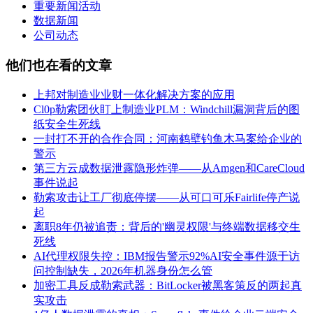
重要新闻活动
数据新闻
公司动态
他们也在看的文章
上邦对制造业业财一体化解决方案的应用
Cl0p勒索团伙盯上制造业PLM：Windchill漏洞背后的图
纸安全生死线
一封打不开的合作合同：河南鹤壁钓鱼木马案给企业的
警示
第三方云成数据泄露隐形炸弹——从Amgen和CareCloud
事件说起
勒索攻击让工厂彻底停摆——从可口可乐Fairlife停产说
起
离职8年仍被追责：背后的'幽灵权限'与终端数据移交生
死线
AI代理权限失控：IBM报告警示92%AI安全事件源于访
问控制缺失，2026年机器身份怎么管
加密工具反成勒索武器：BitLocker被黑客策反的两起真
实攻击