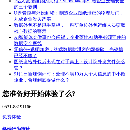
1亿人数据泄露的真相：Snowflake事件给企业云端安全
的三个教训
U盘管控与外设封堵：制造企业图纸泄密的物理后门，
九成企业没关严实
数据外包不是甩手掌柜，一科研单位外包运维人员窃取
核心数据的警示
AI智能体会做事也会闯祸，企业落地AI助手必须守住的
数据安全底线
零信任+透明加密：终端数据防泄密的双保险，光砌墙
已经不够了
图纸发给外包后出现在对手桌上：设计院外发文件怎么
管？
9月1日新规倒计时：处理不满10万人个人信息的中小微
企业，合规到底要做什么？
您准备好开始体验了么?
0531-88191166
免费体验
终端行为审计