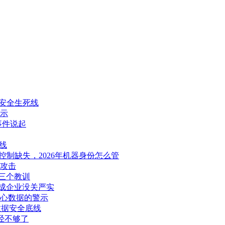
图纸安全生死线
示
d事件说起
线
问控制缺失，2026年机器身份怎么管
实攻击
的三个教训
成企业没关严实
心数据的警示
数据安全底线
经不够了