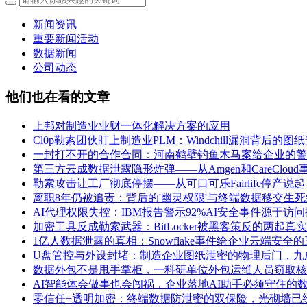
新闻资讯
重要新闻活动
数据新闻
公司动态
他们也在看的文章
上邦对制造业业财一体化解决方案的应用
Cl0p勒索团伙盯上制造业PLM：Windchill漏洞背后的
一封打不开的合作合同：河南鹤壁钓鱼木马案给企业的警
第三方云成数据泄露隐形炸弹——从Amgen和CareClou
勒索攻击让工厂彻底停摆——从可口可乐Fairlife停产说起
离职8年仍被追责：背后的'幽灵权限'与终端数据移交生死
AI代理权限失控：IBM报告警示92%AI安全事件源于访
加密工具反成勒索武器：BitLocker被黑客策反的两起真
1亿人数据泄露的真相：Snowflake事件给企业云端安全
U盘管控与外设封堵：制造企业图纸泄密的物理后门，九
数据外包不是甩手掌柜，一科研单位外包运维人员窃取核
AI智能体会做事也会闯祸，企业落地AI助手必须守住的
零信任+透明加密：终端数据防泄密的双保险，光砌墙已