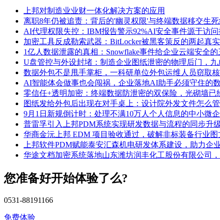
上邦对制造业业财一体化解决方案的应用
离职8年仍被追责：背后的'幽灵权限'与终端数据移交生死
AI代理权限失控：IBM报告警示92%AI安全事件源于访
加密工具反成勒索武器：BitLocker被黑客策反的两起真
1亿人数据泄露的真相：Snowflake事件给企业云端安全
U盘管控与外设封堵：制造企业图纸泄密的物理后门，九
数据外包不是甩手掌柜，一科研单位外包运维人员窃取核
AI智能体会做事也会闯祸，企业落地AI助手必须守住的
零信任+透明加密：终端数据防泄密的双保险，光砌墙已
图纸发给外包后出现在对手桌上：设计院外发文件怎么管
9月1日新规倒计时：处理不满10万人个人信息的中小微
普雷孚引入上邦PDM系统实现研发数据与流程的同步升
华商金沅上邦 EDM 项目验收通过，破解非标装备行业
上邦软件PDM赋能泰安汇森机电研发体系建设，助力企
华途文档加密系统落地山东潍坊润丰化工股份有限公司，
您准备好开始体验了么?
0531-88191166
免费体验