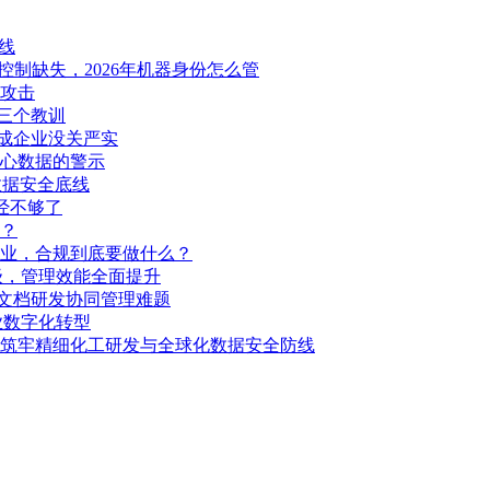
线
问控制缺失，2026年机器身份怎么管
实攻击
的三个教训
成企业没关严实
心数据的警示
数据安全底线
经不够了
？
企业，合规到底要做什么？
级，管理效能全面提升
图文档研发协同管理难题
业数字化转型
筑牢精细化工研发与全球化数据安全防线