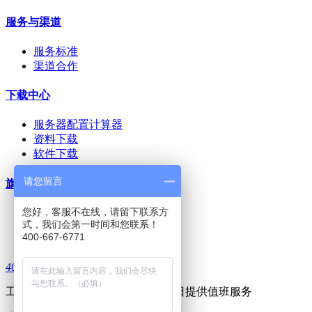
服务与渠道
服务标准
渠道合作
下载中心
服务器配置计算器
资料下载
软件下载
请您留言
旗下网站
您好，客服不在线，请留下联系方
dsm知识库
式，我们会第一时间和您联系！
上邦-三品PLM
400-667-6771
上邦技术社区
4006676771
工作日 8:30--17:30 周六及部分节假日提供值班服务