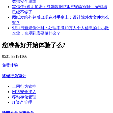
数据安全底线
零信任+透明加密：终端数据防泄密的双保险，光砌墙
已经不够了
图纸发给外包后出现在对手桌上：设计院外发文件怎么
管？
9月1日新规倒计时：处理不满10万人个人信息的中小微
企业，合规到底要做什么？
您准备好开始体验了么?
0531-88191166
免费体验
终端行为审计
上网行为管控
网络安全接入
移动存储管理
IT资产管理