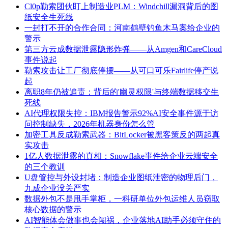
Cl0p勒索团伙盯上制造业PLM：Windchill漏洞背后的图
纸安全生死线
一封打不开的合作合同：河南鹤壁钓鱼木马案给企业的
警示
第三方云成数据泄露隐形炸弹——从Amgen和CareCloud
事件说起
勒索攻击让工厂彻底停摆——从可口可乐Fairlife停产说
起
离职8年仍被追责：背后的'幽灵权限'与终端数据移交生
死线
AI代理权限失控：IBM报告警示92%AI安全事件源于访
问控制缺失，2026年机器身份怎么管
加密工具反成勒索武器：BitLocker被黑客策反的两起真
实攻击
1亿人数据泄露的真相：Snowflake事件给企业云端安全
的三个教训
U盘管控与外设封堵：制造企业图纸泄密的物理后门，
九成企业没关严实
数据外包不是甩手掌柜，一科研单位外包运维人员窃取
核心数据的警示
AI智能体会做事也会闯祸，企业落地AI助手必须守住的