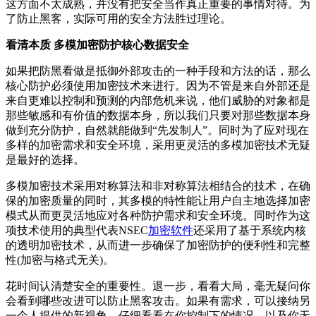
这方面不太成熟，并没有把安全当作真正重要的事情对待。为
了防止黑客，实际可用的安全方法胜过理论。
看清本质 多模加密防护核心数据安全
如果把防黑看做是抵御外部攻击的一种手段和方法的话，那么
核心防护必须使用加密技术来进行。因为不管是来自外部还是
来自更难以控制和预测的内部危机来说，他们威胁的对象都是
那些敏感和有价值的数据本身，所以我们只要对那些数据本身
做到充分防护，自然就能做到“先发制人”。同时为了应对现在
多样的加密需求和安全环境，采用更灵活的多模加密技术无疑
是最好的选择。
多模加密技术采用对称算法和非对称算法相结合的技术，在确
保的加密质量的同时，其多模的特性能让用户自主地选择加密
模式从而更灵活地应对各种防护需求和安全环境。同时作为这
项技术使用的典型代表NSEC
加密软件
还采用了基于系统内核
的透明加密技术，从而进一步确保了加密防护的便利性和完整
性(加密与格式无关)。
花时间认清楚安全的重要性。退一步，看看大局，毫无疑问你
会看到哪些改进可以防止黑客攻击。如果有需求，可以接纳另
一个人提供的新视角。仔细看看在你控制下的情况，以及你无