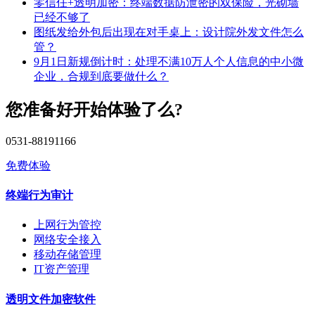
零信任+透明加密：终端数据防泄密的双保险，光砌墙
已经不够了
图纸发给外包后出现在对手桌上：设计院外发文件怎么
管？
9月1日新规倒计时：处理不满10万人个人信息的中小微
企业，合规到底要做什么？
您准备好开始体验了么?
0531-88191166
免费体验
终端行为审计
上网行为管控
网络安全接入
移动存储管理
IT资产管理
透明文件加密软件