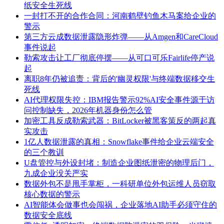
纸安全生死线
一封打不开的合作合同：河南鹤壁钓鱼木马案给企业的
警示
第三方云成数据泄露隐形炸弹——从Amgen和CareCloud
事件说起
勒索攻击让工厂彻底停摆——从可口可乐Fairlife停产说
起
离职8年仍被追责：背后的'幽灵权限'与终端数据移交生
死线
AI代理权限失控：IBM报告警示92%AI安全事件源于访
问控制缺失，2026年机器身份怎么管
加密工具反成勒索武器：BitLocker被黑客策反的两起真
实攻击
1亿人数据泄露的真相：Snowflake事件给企业云端安全
的三个教训
U盘管控与外设封堵：制造企业图纸泄密的物理后门，
九成企业没关严实
数据外包不是甩手掌柜，一科研单位外包运维人员窃取
核心数据的警示
AI智能体会做事也会闯祸，企业落地AI助手必须守住的
数据安全底线