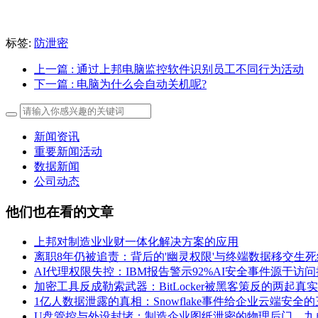
标签:
防泄密
上一篇
: 通过上邦电脑监控软件识别员工不同行为活动
下一篇
: 电脑为什么会自动关机呢?
新闻资讯
重要新闻活动
数据新闻
公司动态
他们也在看的文章
上邦对制造业业财一体化解决方案的应用
离职8年仍被追责：背后的'幽灵权限'与终端数据移交生死
AI代理权限失控：IBM报告警示92%AI安全事件源于访
加密工具反成勒索武器：BitLocker被黑客策反的两起真
1亿人数据泄露的真相：Snowflake事件给企业云端安全
U盘管控与外设封堵：制造企业图纸泄密的物理后门，九