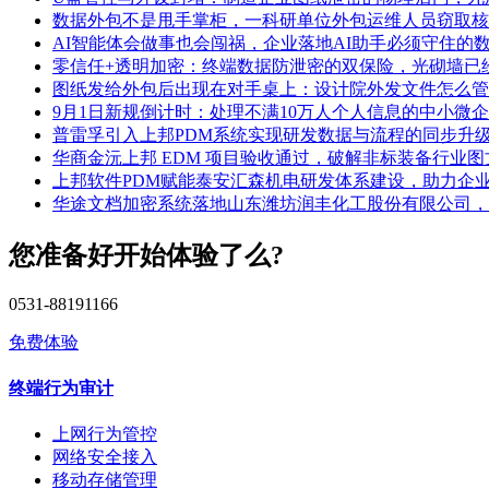
数据外包不是甩手掌柜，一科研单位外包运维人员窃取核
AI智能体会做事也会闯祸，企业落地AI助手必须守住的
零信任+透明加密：终端数据防泄密的双保险，光砌墙已
图纸发给外包后出现在对手桌上：设计院外发文件怎么管
9月1日新规倒计时：处理不满10万人个人信息的中小微
普雷孚引入上邦PDM系统实现研发数据与流程的同步升
华商金沅上邦 EDM 项目验收通过，破解非标装备行业
上邦软件PDM赋能泰安汇森机电研发体系建设，助力企
华途文档加密系统落地山东潍坊润丰化工股份有限公司，
您准备好开始体验了么?
0531-88191166
免费体验
终端行为审计
上网行为管控
网络安全接入
移动存储管理