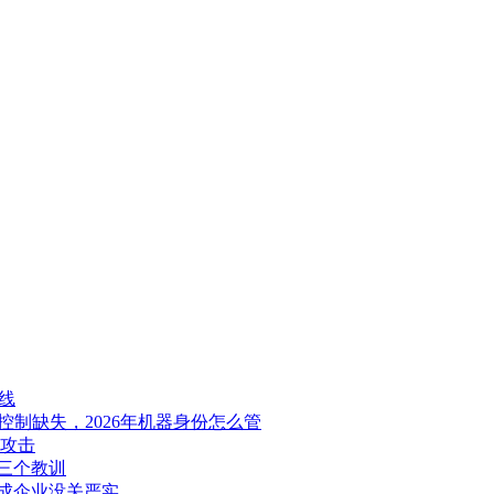
线
问控制缺失，2026年机器身份怎么管
实攻击
的三个教训
成企业没关严实