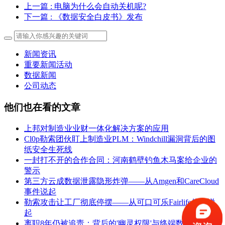
上一篇
: 电脑为什么会自动关机呢?
下一篇
: 《数据安全白皮书》发布
新闻资讯
重要新闻活动
数据新闻
公司动态
他们也在看的文章
上邦对制造业业财一体化解决方案的应用
Cl0p勒索团伙盯上制造业PLM：Windchill漏洞背后的图
纸安全生死线
一封打不开的合作合同：河南鹤壁钓鱼木马案给企业的
警示
第三方云成数据泄露隐形炸弹——从Amgen和CareCloud
事件说起
勒索攻击让工厂彻底停摆——从可口可乐Fairlife停产说
起
离职8年仍被追责：背后的'幽灵权限'与终端数据移交生