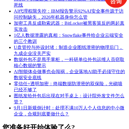
死线
AI代理权限失控：IBM报告警示92%AI安全事件源于访
问控制缺失，2026年机器身份怎么管
加密工具反成勒索武器：BitLocker被黑客策反的两起真
实攻击
1亿人数据泄露的真相：Snowflake事件给企业云端安全
的三个教训
U盘管控与外设封堵：制造企业图纸泄密的物理后门，
九成企业没关严实
数据外包不是甩手掌柜，一科研单位外包运维人员窃取
核心数据的警示
AI智能体会做事也会闯祸，企业落地AI助手必须守住的
数据安全底线
零信任+透明加密：终端数据防泄密的双保险，光砌墙
已经不够了
图纸发给外包后出现在对手桌上：设计院外发文件怎么
管？
9月1日新规倒计时：处理不满10万人个人信息的中小微
企业，合规到底要做什么？
您准备好开始体验了么?