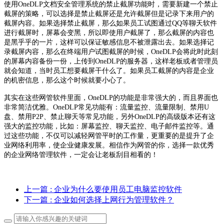
使用OneDLP文档安全管理系统的禁止截屏功能时，需要新建一个禁止
截屏的策略，可以选择是禁止截屏还是允许截屏但是记录下来用户的
截屏内容。如果选择禁止截屏，那么如果员工试图通过QQ等聊天软件
进行截屏时，屏幕会变黑，所以即使用户截屏了，那么截屏的内容也
是黑乎乎的一片，这样可以保证敏感信息不被泄露出去。如果选择记
录截屏内容，那么在终端用户试图截屏的时候，OneDLP会将此时此刻
的屏幕内容备份一份，上传到OneDLP的服务器，这样老板或者管理员
就会知道，当时员工想要截屏干什么了。如果员工截屏的内容是企业
的机密信息，那么这个时候就要小心了。
其实在这些网管软件里面，OneDLP的功能是非常强大的，而且界面也
非常简洁优雅。OneDLP常见功能有：流量监控、流量限制、禁用U
盘、禁用P2P、禁止聊天等常见功能，另外OneDLP的高级版本还有这
强大的监控功能，比如：屏幕监控、聊天监控、电子邮件监控等。通
过这些功能，不仅可以减轻网管平时的工作量，更重要的是提升了企
业网络利用率，使企业健康发展。相信作为网管的你，选择一款优秀
的企业网络管理软件，一定会让老板刮目相看的！
上一篇
: 企业为什么要使用员工电脑监控软件
下一篇
: 企业如何选择上网行为管理软件？