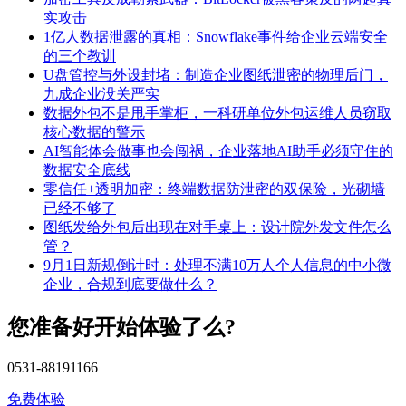
实攻击
1亿人数据泄露的真相：Snowflake事件给企业云端安全
的三个教训
U盘管控与外设封堵：制造企业图纸泄密的物理后门，
九成企业没关严实
数据外包不是甩手掌柜，一科研单位外包运维人员窃取
核心数据的警示
AI智能体会做事也会闯祸，企业落地AI助手必须守住的
数据安全底线
零信任+透明加密：终端数据防泄密的双保险，光砌墙
已经不够了
图纸发给外包后出现在对手桌上：设计院外发文件怎么
管？
9月1日新规倒计时：处理不满10万人个人信息的中小微
企业，合规到底要做什么？
您准备好开始体验了么?
0531-88191166
免费体验