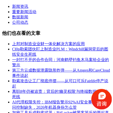
新闻资讯
重要新闻活动
数据新闻
公司动态
他们也在看的文章
上邦对制造业业财一体化解决方案的应用
Cl0p勒索团伙盯上制造业PLM：Windchill漏洞背后的图
纸安全生死线
一封打不开的合作合同：河南鹤壁钓鱼木马案给企业的
警示
第三方云成数据泄露隐形炸弹——从Amgen和CareCloud
事件说起
勒索攻击让工厂彻底停摆——从可口可乐Fairlife停产说
起
离职8年仍被追责：背后的'幽灵权限'与终端数据移交生
死线
AI代理权限失控：IBM报告警示92%AI安全事件源于访
问控制缺失，2026年机器身份怎么管
加密工具反成勒索武器：BitLocker被黑客策反的两起真